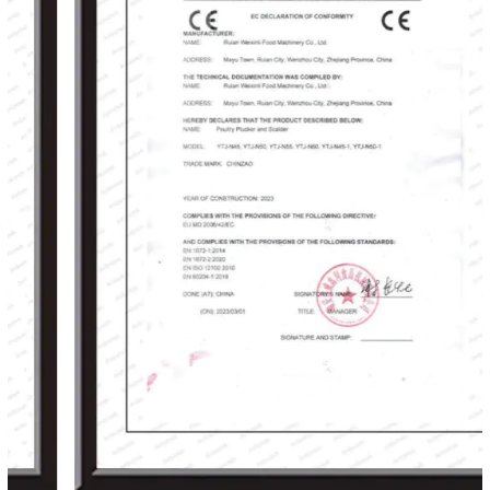
Weixinli seguirá trabajando duro, superando
obstáculos en las intensas olas de
competencia y ofreciendo cuidadosamente a
los clientes productos de primera calidad con
un excelente rendimiento de costos.
Esperamos con entusiasmo unirnos a usted
para crear brillantez juntos.