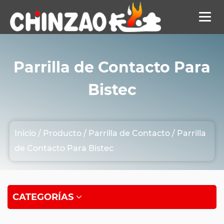
Parrilla de Contacto Para
Bistec
Inicio
/
Producto
/
Parrilla de Contacto
/
Parrilla
de Contacto Para Bistec
CATEGORÍAS