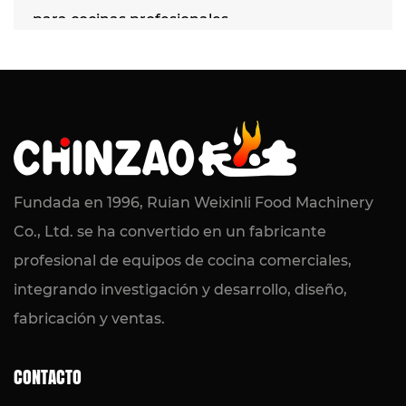
para cocinas profesionales
LEER MÁS
2026-07-24 / Noticias de la industria
Máquina eléctrica de baño María de
combustión en seco: calentamiento
Fundada en 1996, Ruian Weixinli Food Machinery
confiable de alimentos para cocinas
Co., Ltd. se ha convertido en un fabricante
comerciales
profesional de equipos de cocina comerciales,
integrando investigación y desarrollo, diseño,
LEER MÁS
fabricación y ventas.
CONTACTO