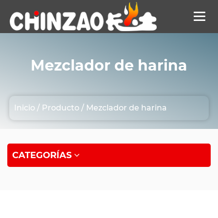
Mezclador de harina
Inicio
/
Producto
/
Mezclador de harina
CATEGORÍAS