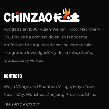
2026-07-24 / Noticias de la industria
Máquina eléctrica de baño María de
combustión en seco: calentamiento
Fundada en 1996, Ruian Weixinli Food Machinery
confiable de alimentos para cocinas
Co., Ltd. se ha convertido en un fabricante
comerciales
profesional de equipos de cocina comerciales,
integrando investigación y desarrollo, diseño,
LEER MÁS
fabricación y ventas.
CONTACTO
Wujia Village and Shanhou Village, Mayu Town,
Ruian City, Wenzhou, Zhejiang Province, China
+86-0577-65770171