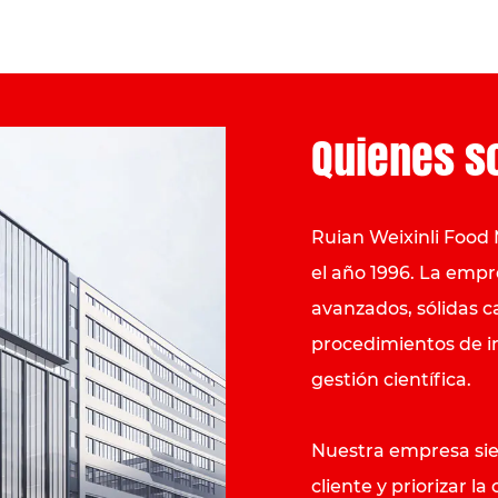
Quienes 
Ruian Weixinli Food 
el año 1996. La emp
avanzados, sólidas c
procedimientos de i
gestión científica.
Nuestra empresa sie
cliente y priorizar la