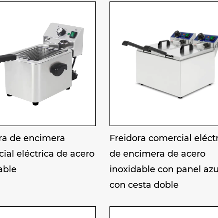
ión y a las altas temperaturas. Los componentes c
reforzados estructuralmente, garantizando una lar
nimiento reducidos.
namiento seguro y fácil limpieza: Equipado con d
ción contra quemaduras secas, alarma de sobrec
lizantes; el tanque de fritura es extraíble, con un 
r fácilmente las manchas de aceite, cumpliendo c
o de producción: Utilizando estrictamente materi
taria, piezas clave como el tanque de fritura y e
ra de encimera
Freidora comercial eléct
iento resistente a la corrosión y a altas temperat
ial eléctrica de acero
de encimera de acero
za la gran capacidad y la alta estabilidad. Esta fre
able
inoxidable con panel azu
 que garantiza el cumplimiento de las normas de 
con cesta doble
compradores acceso al mercado.
ciones comerciales: Es un equipo central para res