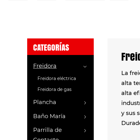
CATEGORÍAS
Frei
Freidora
La fre
Freidora eléctrica
alta t
Freidora de gas
alta e
Plancha
indust
y sus 
Baño María
Durade
Parrilla de
pérdid