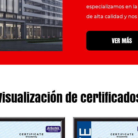
especializamos en la
de alta calidad y no
internacional de equ
productos principale
VER MÁS
desplumadoras, crepi
exportación a más de
incluidos Alemania, I
Sudeste Asiático.
Visualización de certificado
Weixinli seguirá tr
en las intensas olas
cuidadosamente a lo
calidad con un excel
Esperamos con entus