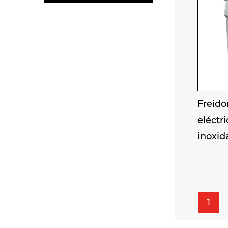
Freido
eléctr
inoxid
1