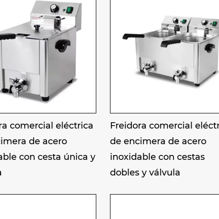
s de pollo frito, puestos de refrigerios y comedor
tos populares como pollo frito, brochetas fritas, p
, y es adecuado para necesidades de cocción de al
ra comercial eléctrica
Freidora comercial eléct
imera de acero
de encimera de acero
able con cesta única y
inoxidable con cestas
a
dobles y válvula