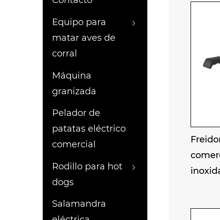
Contacto
corros
están 
Equipo para
mante
matar aves de
Funcio
corral
protec
Máquina
antides
granizada
limpia
Pelador de
Proces
patatas eléctrico
alimen
Freido
comercial
tratam
comerc
enfati
Rodillo para hot
inoxid
CE, lo
dogs
a los 
Salamandra
Aplica
eléctrica