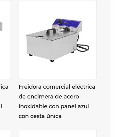
lave de la versión comercial
ga vida útil y unos costes de
ispositivos de seguridad como
alentamiento y patas
interior liso y sin esquinas para
on los estándares de higiene.
ales seguros de calidad
l cuerpo se someten a un
rica
Freidora comercial eléctrica
uras; el modelo comercial
de encimera de acero
idora ha pasado la certificación
l
inoxidable con panel azul
seguridad de la UE y proporciona
con cesta única
taurantes de comida rápida,