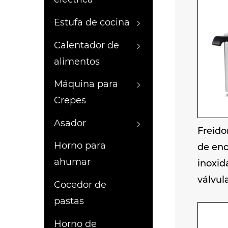
tienda
alimen
Estufa de cocina
fritos
Calentador de
alimentos
Máquina para
Crepes
Asador
Freido
Horno para
de enc
ahumar
inoxid
válvul
Cocedor de
pastas
Horno de