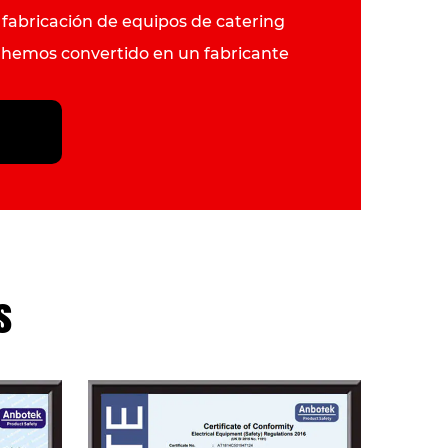
 fabricación de equipos de catering
s hemos convertido en un fabricante
ipos comerciales de cocina, con
s que incluyen freidoras, planchas,
stas, etc., principalmente para
 cincuenta países y regiones,
talia, Francia, Australia, América y el
s
abajando duro, superando obstáculos
 de competencia y ofreciendo
s clientes productos de primera
ente rendimiento de costos.
iasmo unirnos a usted para crear