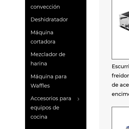
convección
Deshidratador
Máquina
cortadora
Mezclador de
harina
Escurri
freido
Máquina para
de ace
Waffles
encim
Accesorios para
equipos de
cocina