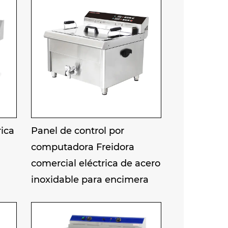
es, capaz de producir en masa
apas fritas y palitos de masa
ta frecuencia y gran volumen.
rica
Panel de control por
computadora Freidora
comercial eléctrica de acero
inoxidable para encimera