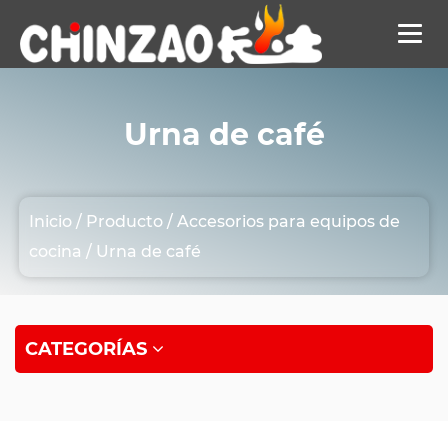
Urna de café
Inicio
/
Producto
/
Accesorios para equipos de
cocina
/
Urna de café
CATEGORÍAS