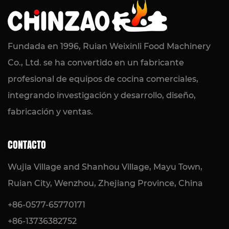
2026-07-24 / Noticias de la industria
Máquina eléctrica de baño María de
combustión en seco: calentamiento
Fundada en 1996, Ruian Weixinli Food Machinery
confiable de alimentos para cocinas
Co., Ltd. se ha convertido en un fabricante
comerciales
profesional de equipos de cocina comerciales,
integrando investigación y desarrollo, diseño,
LEER MÁS
fabricación y ventas.
CONTACTO
Wujia Village and Shanhou Village, Mayu Town,
Ruian City, Wenzhou, Zhejiang Province, China
+86-0577-65770171
+86-13736382752