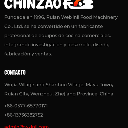
Máquina eléctrica de baño María de
combustión en seco: calentamiento
Fundada en 1996, Ruian Weixinli Food Machinery
confiable de alimentos para cocinas
Co., Ltd. se ha convertido en un fabricante
comerciales
profesional de equipos de cocina comerciales,
integrando investigación y desarrollo, diseño,
LEER MÁS
fabricación y ventas.
CONTACTO
Wujia Village and Shanhou Village, Mayu Town,
Ruian City, Wenzhou, Zhejiang Province, China
+86-0577-65770171
+86-13736382752
admin@wxinli.com