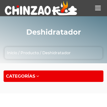
Deshidratador
Inicio
/
Producto
/
Deshidratador
CATEGORÍAS