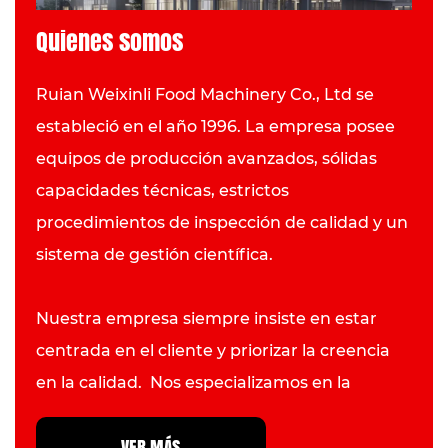
Quienes somos
Ruian Weixinli Food Machinery Co., Ltd se
estableció en el año 1996. La empresa posee
equipos de producción avanzados, sólidas
capacidades técnicas, estrictos
procedimientos de inspección de calidad y un
sistema de gestión científica.
Nuestra empresa siempre insiste en estar
centrada en el cliente y priorizar la creencia
en la calidad. Nos especializamos en la
fabricación de equipos de catering de alta
VER MÁS
calidad y nos hemos convertido en un