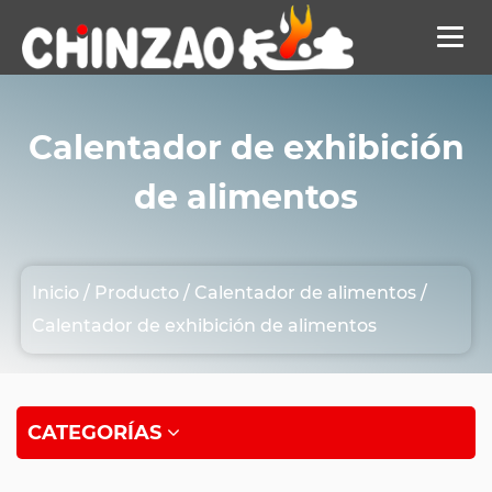
Calentador de exhibición
de alimentos
Inicio
/
Producto
/
Calentador de alimentos
/
Calentador de exhibición de alimentos
CATEGORÍAS