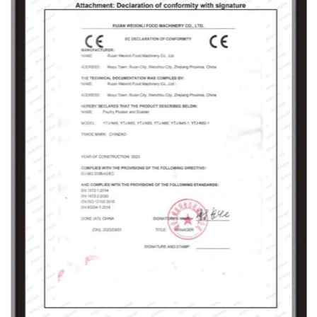
el Sudeste Asiático.
Weixinli seguirá trabajando duro, superando
obstáculos en las intensas olas de
competencia y ofreciendo cuidadosamente a
los clientes productos de primera calidad con
un excelente rendimiento de costos.
Esperamos con entusiasmo unirnos a usted
para crear brillantez juntos.