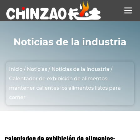
Noticias de la industria
Inicio
/
Noticias
/
Noticias de la industria
/
Calentador de exhibición de alimentos:
mantener calientes los alimentos listos para
comer
Calentador de exhibición de alimentos: