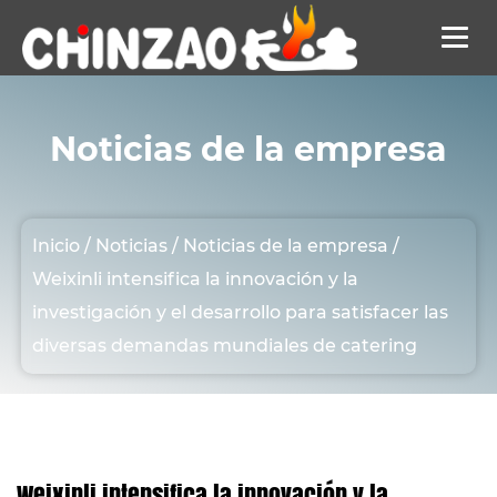
Noticias de la empresa
Inicio
/
Noticias
/
Noticias de la empresa
/
Weixinli intensifica la innovación y la
investigación y el desarrollo para satisfacer las
diversas demandas mundiales de catering
Weixinli intensifica la innovación y la